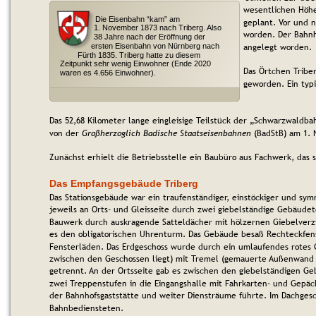
wesentlichen Höh
Die Eisenbahn “kam” am 
geplant. Vor und n
1. November 1873 nach Triberg. Also 
worden. Der Bahnho
38 Jahre nach der Eröffnung der 
angelegt worden.
ersten Eisenbahn von Nürnberg nach 
Fürth 1835. Triberg hatte zu diesem 
Zeitpunkt sehr wenig Einwohner (Ende 2020 
Das Örtchen Triber
waren es 4.656 Einwohner).
geworden. Ein typ
Das 52,68 Kilometer lange eingleisige Teilstück der „Schwarzwaldb
von der 
Großherzoglich Badische Staatseisenbahnen
 (BadStB) am 1.
Zunächst erhielt die Betriebsstelle ein Baubüro aus Fachwerk, das 
Das Empfangsgebäude Triberg
Das Stationsgebäude war ein traufenständiger, einstöckiger und sy
jeweils an Orts- und Gleisseite durch zwei giebelständige Gebäude
Bauwerk durch auskragende Satteldächer mit hölzernen Giebelverzi
es den obligatorischen Uhrenturm. Das Gebäude besaß Rechteckfen
Fensterläden. Das Erdgeschoss wurde durch ein umlaufendes rotes G
zwischen den Geschossen liegt) mit 
Tremel (gemauerte Außenwand au
getrennt. An der Ortsseite gab es zwischen den giebelständigen Ge
zwei Treppenstufen in die Eingangshalle mit Fahrkarten- und Gepä
der Bahnhofsgaststätte und weiter Diensträume führte. Im Dachges
Bahnbediensteten.