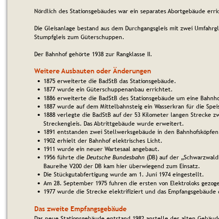
Nördlich des Stationsgebäudes war ein separates Abortgebäude erri
Die Gleisanlage bestand aus dem Durchgangsgleis mit zwei Umfahrgl
Stumpfgleis zum Güterschuppen.
Der Bahnhof gehörte 1938 zur Rangklasse II.
Weitere Ausbauten oder Änderungen
1875 erweiterte die BadStB das Stationsgebäude.
•
1877 wurde ein Güterschuppenanbau errichtet.
•
1886 erweiterte die BadStB des Stationsgebäude um eine Bahnho
•
1887 wurde auf dem Mittelbahnsteig ein Wasserkran für die Spei
•
1888 verlegte die BadStB auf der 53 Kilometer langen Strecke z
•
Streckengleis. Das Abtrittgebäude wurde erweitert.
1891 entstanden zwei Stellwerksgebäude in den Bahnhofsköpfen
•
1902 erhielt der Bahnhof elektrisches Licht.
•
1911 wurde ein neuer Wartesaal angebaut.
•
1956 führte die 
Deutsche Bundesbahn
 (DB) auf der „Schwarzwald
•
Baureihe V200 der DB kam hier überwiegend zum Einsatz.
Die Stückgutabfertigung wurde am 1. Juni 1974 eingestellt.
•
Am 28. September 1975 fuhren die ersten von Elektroloks gezoge
•
1977 wurde die Strecke elektrifiziert und das Empfangsgebäude
•
Das zweite Empfangsgebäude
Das neue Stationsgebäude entstand 1982 anstelle des alten Gebäude